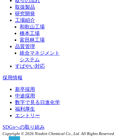
取引の流れ
取扱製品
研究開発
工場紹介
和歌山工場
橋本工場
富田林工場
品質管理
統合マネジメント
システム
すばやい対応
採用情報
新卒採用
中途採用
数字で見る日進化学
福利厚生
エントリー
SDGsへの取り組み
Copyright ©
2026 Nisshin Chemical Co., Ltd. All Rights Reserved.