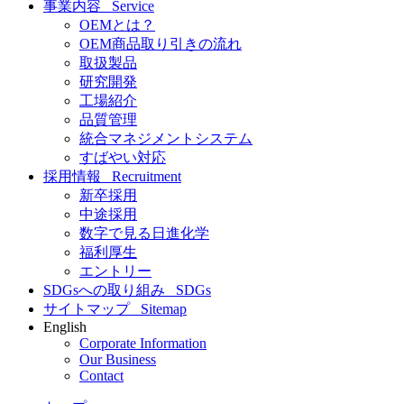
事業内容
Service
OEMとは？
OEM商品取り引きの流れ
取扱製品
研究開発
工場紹介
品質管理
統合マネジメントシステム
すばやい対応
採用情報
Recruitment
新卒採用
中途採用
数字で見る日進化学
福利厚生
エントリー
SDGsへの取り組み
SDGs
サイトマップ
Sitemap
English
Corporate Information
Our Business
Contact