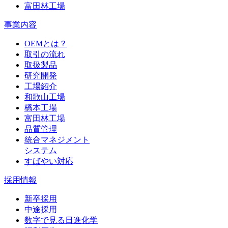
富田林工場
事業内容
OEMとは？
取引の流れ
取扱製品
研究開発
工場紹介
和歌山工場
橋本工場
富田林工場
品質管理
統合マネジメント
システム
すばやい対応
採用情報
新卒採用
中途採用
数字で見る日進化学