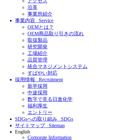
アクセス
沿革
事業所紹介
事業内容
Service
OEMとは？
OEM商品取り引きの流れ
取扱製品
研究開発
工場紹介
品質管理
統合マネジメントシステム
すばやい対応
採用情報
Recruitment
新卒採用
中途採用
数字で見る日進化学
福利厚生
エントリー
SDGsへの取り組み
SDGs
サイトマップ
Sitemap
English
Corporate Information