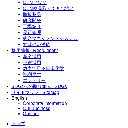
OEMとは？
OEM商品取り引きの流れ
取扱製品
研究開発
工場紹介
品質管理
統合マネジメントシステム
すばやい対応
採用情報
Recruitment
新卒採用
中途採用
数字で見る日進化学
福利厚生
エントリー
SDGsへの取り組み
SDGs
サイトマップ
Sitemap
English
Corporate Information
Our Business
Contact
トップ