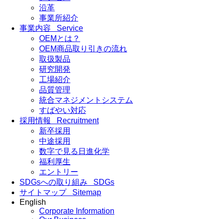
沿革
事業所紹介
事業内容
Service
OEMとは？
OEM商品取り引きの流れ
取扱製品
研究開発
工場紹介
品質管理
統合マネジメントシステム
すばやい対応
採用情報
Recruitment
新卒採用
中途採用
数字で見る日進化学
福利厚生
エントリー
SDGsへの取り組み
SDGs
サイトマップ
Sitemap
English
Corporate Information