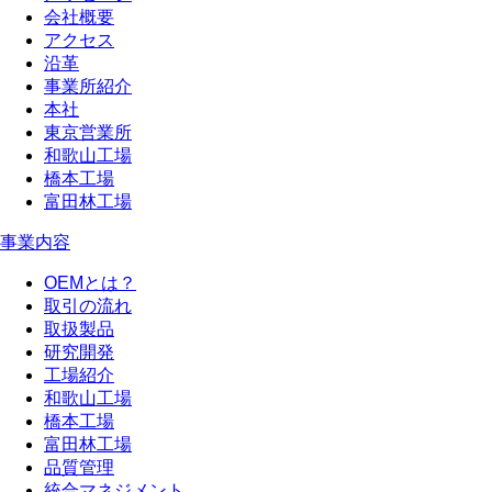
会社概要
アクセス
沿革
事業所紹介
本社
東京営業所
和歌山工場
橋本工場
富田林工場
事業内容
OEMとは？
取引の流れ
取扱製品
研究開発
工場紹介
和歌山工場
橋本工場
富田林工場
品質管理
統合マネジメント