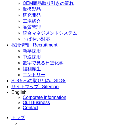
OEM商品取り引きの流れ
取扱製品
研究開発
工場紹介
品質管理
統合マネジメントシステム
すばやい対応
採用情報
Recruitment
新卒採用
中途採用
数字で見る日進化学
福利厚生
エントリー
SDGsへの取り組み
SDGs
サイトマップ
Sitemap
English
Corporate Information
Our Business
Contact
トップ
＞