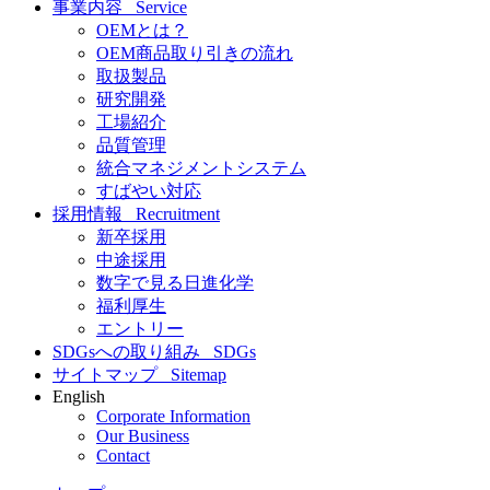
事業内容
Service
OEMとは？
OEM商品取り引きの流れ
取扱製品
研究開発
工場紹介
品質管理
統合マネジメントシステム
すばやい対応
採用情報
Recruitment
新卒採用
中途採用
数字で見る日進化学
福利厚生
エントリー
SDGsへの取り組み
SDGs
サイトマップ
Sitemap
English
Corporate Information
Our Business
Contact