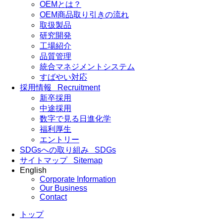
OEMとは？
OEM商品取り引きの流れ
取扱製品
研究開発
工場紹介
品質管理
統合マネジメントシステム
すばやい対応
採用情報
Recruitment
新卒採用
中途採用
数字で見る日進化学
福利厚生
エントリー
SDGsへの取り組み
SDGs
サイトマップ
Sitemap
English
Corporate Information
Our Business
Contact
トップ