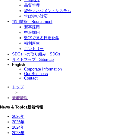
品質管理
統合マネジメントシステム
すばやい対応
採用情報
Recruitment
新卒採用
中途採用
数字で見る日進化学
福利厚生
エントリー
SDGsへの取り組み
SDGs
サイトマップ
Sitemap
English
Corporate Information
Our Business
Contact
トップ
＞
新着情報
News & Topics
新着情報
2026年
2025年
2024年
2023年