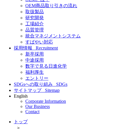
OEM商品取り引きの流れ
取扱製品
研究開発
工場紹介
品質管理
統合マネジメントシステム
すばやい対応
採用情報
Recruitment
新卒採用
中途採用
数字で見る日進化学
福利厚生
エントリー
SDGsへの取り組み
SDGs
サイトマップ
Sitemap
English
Corporate Information
Our Business
Contact
トップ
＞