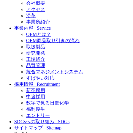
会社概要
アクセス
沿革
事業所紹介
事業内容
Service
OEMとは？
OEM商品取り引きの流れ
取扱製品
研究開発
工場紹介
品質管理
統合マネジメントシステム
すばやい対応
採用情報
Recruitment
新卒採用
中途採用
数字で見る日進化学
福利厚生
エントリー
SDGsへの取り組み
SDGs
サイトマップ
Sitemap