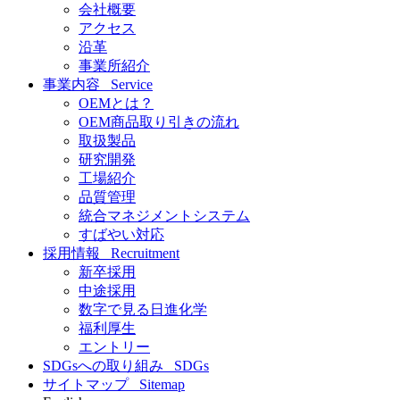
会社概要
アクセス
沿革
事業所紹介
事業内容
Service
OEMとは？
OEM商品取り引きの流れ
取扱製品
研究開発
工場紹介
品質管理
統合マネジメントシステム
すばやい対応
採用情報
Recruitment
新卒採用
中途採用
数字で見る日進化学
福利厚生
エントリー
SDGsへの取り組み
SDGs
サイトマップ
Sitemap