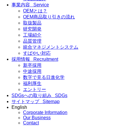
事業内容
Service
OEMとは？
OEM商品取り引きの流れ
取扱製品
研究開発
工場紹介
品質管理
統合マネジメントシステム
すばやい対応
採用情報
Recruitment
新卒採用
中途採用
数字で見る日進化学
福利厚生
エントリー
SDGsへの取り組み
SDGs
サイトマップ
Sitemap
English
Corporate Information
Our Business
Contact