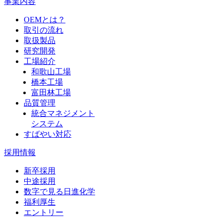
事業内容
OEMとは？
取引の流れ
取扱製品
研究開発
工場紹介
和歌山工場
橋本工場
富田林工場
品質管理
統合マネジメント
システム
すばやい対応
採用情報
新卒採用
中途採用
数字で見る日進化学
福利厚生
エントリー