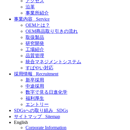
アクセス
沿革
事業所紹介
事業内容
Service
OEMとは？
OEM商品取り引きの流れ
取扱製品
研究開発
工場紹介
品質管理
統合マネジメントシステム
すばやい対応
採用情報
Recruitment
新卒採用
中途採用
数字で見る日進化学
福利厚生
エントリー
SDGsへの取り組み
SDGs
サイトマップ
Sitemap
English
Corporate Information