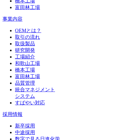
橋本工場
富田林工場
事業内容
OEMとは？
取引の流れ
取扱製品
研究開発
工場紹介
和歌山工場
橋本工場
富田林工場
品質管理
統合マネジメント
システム
すばやい対応
採用情報
新卒採用
中途採用
数字で見る日進化学